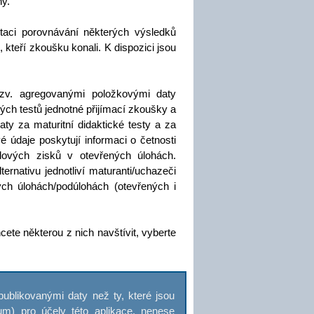
ny.
retaci porovnávání některých výsledků
kteří zkoušku konali. K dispozici jsou
tzv. agregovanými položkovými daty
ých testů jednotné přijímací zkoušky a
ty za maturitní didaktické testy a za
é údaje poskytují informaci o četnosti
odových zisků v otevřených úlohách.
ernativu jednotliví maturanti/uchazeči
vých úlohách/podúlohách (otevřených i
cete některou z nich navštívit, vyberte
 publikovanými daty než ty, které jsou
um) pro účely této aplikace, nenese