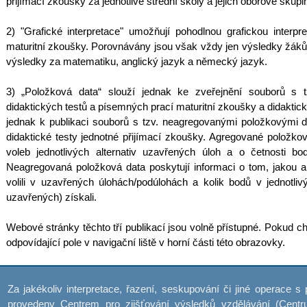
přijímací zkoušky za jednotlivé střední školy a jejich oborové skupi
2) "Grafické interpretace" umožňují pohodlnou grafickou interp
maturitní zkoušky. Porovnávány jsou však vždy jen výsledky žáků, 
výsledky za matematiku, anglický jazyk a německý jazyk.
3) „Položková data“ slouží jednak ke zveřejnění souborů s 
didaktických testů a písemných prací maturitní zkoušky a didaktick
jednak k publikaci souborů s tzv. neagregovanými položkovými da
didaktické testy jednotné přijímací zkoušky. Agregované položkov
voleb jednotlivých alternativ uzavřených úloh a o četnosti b
Neagregovaná položková data poskytují informaci o tom, jakou alt
volili v uzavřených úlohách/podúlohách a kolik bodů v jednotli
uzavřených) získali.
Webové stránky těchto tří publikací jsou volně přístupné. Pokud ch
odpovídající pole v navigační liště v horní části této obrazovky.
Za jakékoliv interpretace, řazení, seskupování či jiné operace s
provedeny Centrem pro zjišťování výsledků vzdělávání (Centr