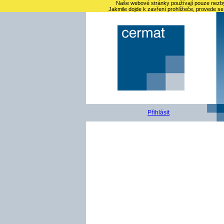
Naše webové stránky používají pouze nezbyt
Jakmile dojde k zavření prohlížeče, provede se
Přihlásit