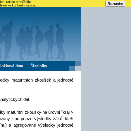
ení relace prohlížeče.
telné ke konkrétní osobě.
ložková data
Číselníky
ledky maturitních zkoušek a jednotné
nalytických dat.
ky maturitní zkoušky na úrovni "kraj >
ovány jsou pouze výsledky žáků, kteří
ínu) a agregované výsledky jednotné