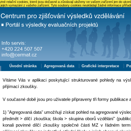
né relační cookies, které jsou dočasné a zůstávají uloženy ve vašem zařízení jen do ukonč
 jejich vymazání z vašeho zařízení. Tyto soubory cookies neukládají žádné informace přiřadi
Úvodní stránka
Agregovaná data
Grafické interpretace
Po
Vítáme Vás v aplikaci poskytující strukturované pohledy na výs
přijímací zkoušky.
V současné době jsou pro uživatele připraveny tři formy publikace a
1) "Agregovaná data" umožňují získat pohled na agregované výsled
předmět > dílčí zkouška; škola > skupina oborů vzdělání" (publik
konali povinné dílčí zkoušky společné části MZ v řádném term