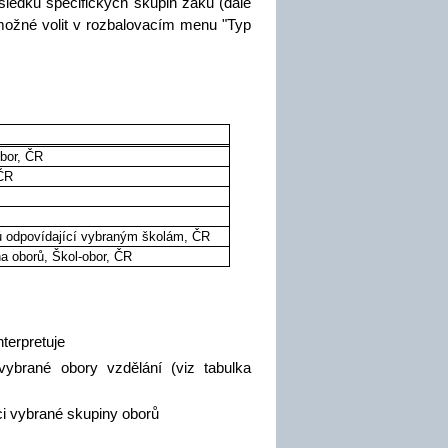
sledků specifických skupin žáků (dále
 možné volit v rozbalovacím menu "Typ
obor, ČR
 ČR
ů odpovídající vybraným školám, ČR
na oborů, Škol-obor, ČR
nterpretuje
vybrané obory vzdělání (viz tabulka
ci vybrané skupiny oborů