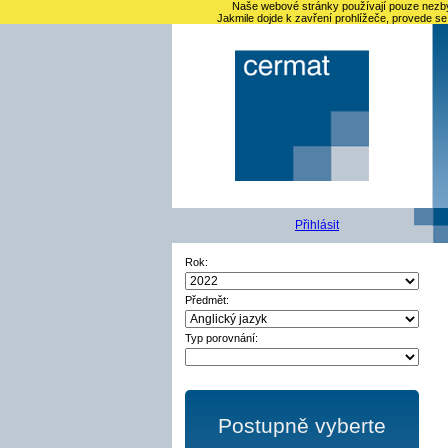
Naše webové stránky používají pouze nezbyt
Jakmile dojde k zavření prohlížeče, provede se
Přihlásit
Rok:
Předmět:
Typ porovnání:
Postupně vyberte