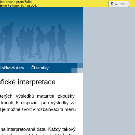
ení relace prohlížeče.
telné ke konkrétní osobě.
ložková data
Číselníky
fické interpretace
terých výsledků maturitní zkoušky.
onali. K dispozici jsou výsledky za
 je možné zvolit v rozbalovacím menu
 na interpretovaná data. Každý takový