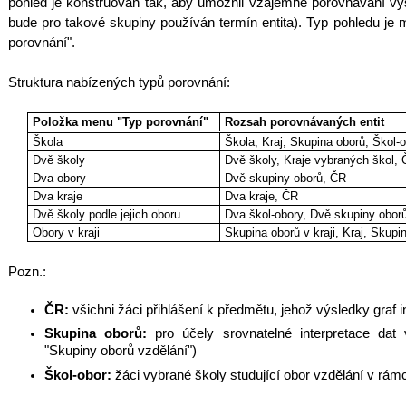
pohled je konstruován tak, aby umožnil vzájemné porovnávání vý
bude pro takové skupiny používán termín entita). Typ pohledu je
porovnání".
Struktura nabízených typů porovnání:
Položka menu "Typ porovnání"
Rozsah porovnávaných entit
Škola
Škola, Kraj, Skupina oborů, Škol-
Dvě školy
Dvě školy, Kraje vybraných škol,
Dva obory
Dvě skupiny oborů, ČR
Dva kraje
Dva kraje, ČR
Dvě školy podle jejich oboru
Dva škol-obory, Dvě skupiny obor
Obory v kraji
Skupina oborů v kraji, Kraj, Skupi
Pozn.:
ČR:
všichni žáci přihlášení k předmětu, jehož výsledky graf i
Skupina oborů:
pro účely srovnatelné interpretace dat 
"Skupiny oborů vzdělání")
Škol-obor:
žáci vybrané školy studující obor vzdělání v rám