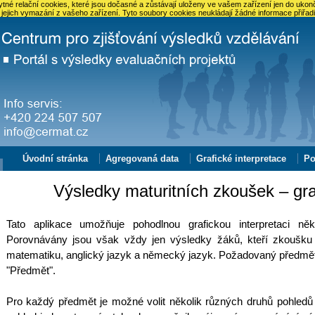
né relační cookies, které jsou dočasné a zůstávají uloženy ve vašem zařízení jen do ukonč
 jejich vymazání z vašeho zařízení. Tyto soubory cookies neukládají žádné informace přiřadi
Úvodní stránka
Agregovaná data
Grafické interpretace
Po
Výsledky maturitních zkoušek – gra
Tato aplikace umožňuje pohodlnou grafickou interpretaci něk
Porovnávány jsou však vždy jen výsledky žáků, kteří zkoušku k
matematiku, anglický jazyk a německý jazyk. Požadovaný předmět
"Předmět".
Pro každý předmět je možné volit několik různých druhů pohledů